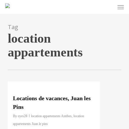
Men
Skip
to
main
Tag
content
location
appartements
0
Locations de vacances, Juan les
Pins
By
eyes28
location appartements Antibes
,
location
appartements Juan le pins