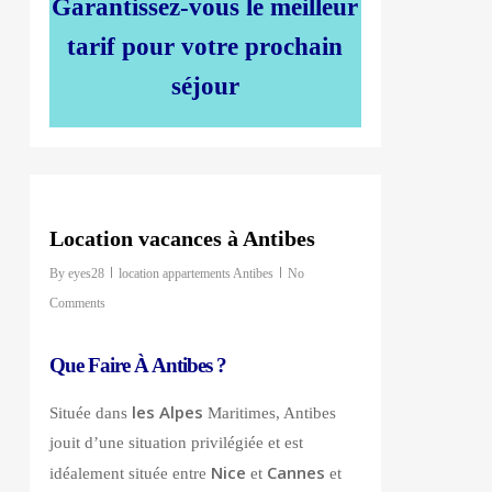
Garantissez-vous le meilleur
tarif pour votre prochain
séjour
0
Location vacances à Antibes
By
eyes28
location appartements Antibes
No
Comments
Que Faire À Antibes ?
les Alpes
Située dans
Maritimes, Antibes
jouit d’une situation privilégiée et est
Nice
Cannes
idéalement située entre
et
et