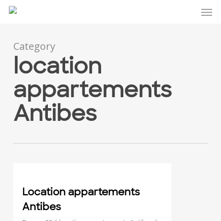
Men
Skip
to
main
Category
content
location
appartements
Antibes
1
Location appartements
Antibes