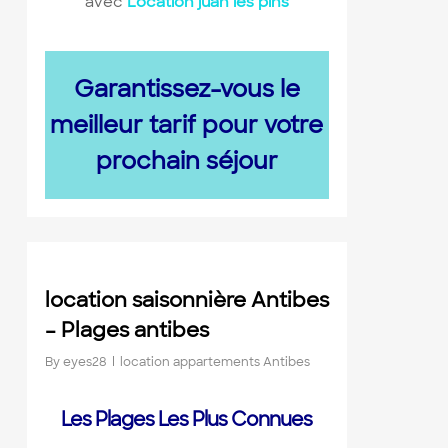
avec
Location juan les pins
Garantissez-vous le
meilleur tarif pour votre
prochain séjour
0
location saisonnière Antibes
– Plages antibes
By
eyes28
location appartements Antibes
Les Plages Les Plus Connues