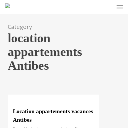
Men
Skip
to
main
Category
content
location
appartements
Antibes
0
Location appartements vacances
Antibes