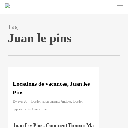
Men
Skip
to
main
Tag
content
Juan le pins
0
Locations de vacances, Juan les
Pins
By
eyes28
location appartements Antibes
,
location
appartements Juan le pins
Juan Les Pins : Comment Trouver Ma