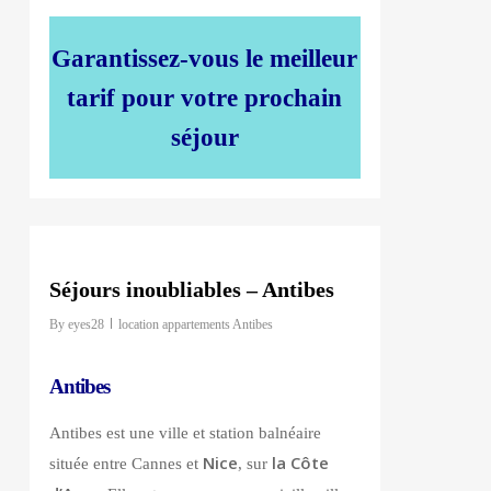
Garantissez-vous le meilleur
tarif pour votre prochain
séjour
0
Séjours inoubliables – Antibes
By
eyes28
location appartements Antibes
Antibes
Antibes est une ville et station balnéaire
Nice
la Côte
située entre Cannes et
, sur