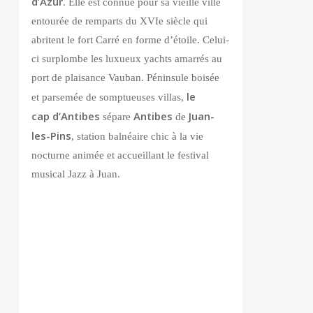
d’Azur
. Elle est connue pour sa vieille ville
entourée de remparts du XVIe siècle qui
abritent le fort Carré en forme d’étoile. Celui-
ci surplombe les luxueux yachts amarrés au
port de plaisance Vauban. Péninsule boisée
le
et parsemée de somptueuses villas,
cap d’Antibes
Antibes
Juan-
sépare
de
les-Pins
, station balnéaire chic à la vie
nocturne animée et accueillant le festival
musical Jazz à Juan.