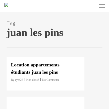
Men
Skip
to
main
Tag
content
juan les pins
0
Location appartements
étudiants juan les pins
By
eyes28
Non classé
No Comments
0