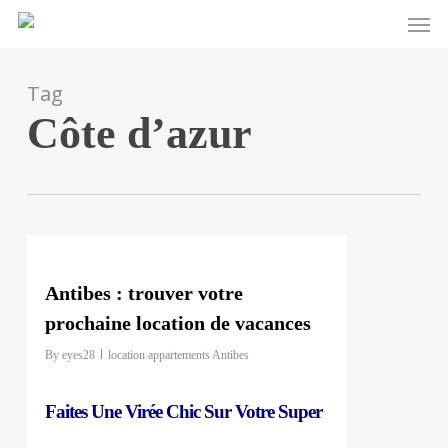
Men
Skip
to
main
Tag
content
Côte d’azur
0
Antibes : trouver votre
prochaine location de vacances
By
eyes28
location appartements Antibes
Faites Une Virée Chic Sur Votre Super