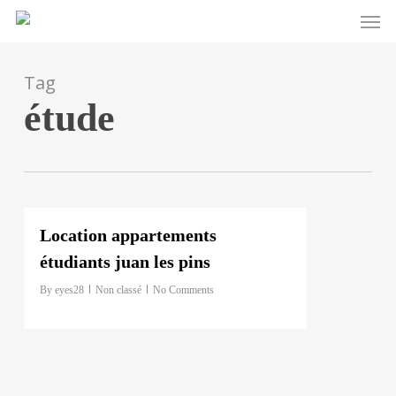
Men
Skip
to
main
Tag
content
étude
0
Location appartements
étudiants juan les pins
By
eyes28
Non classé
No Comments