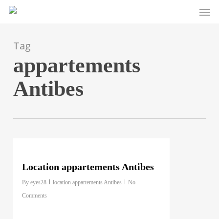
Men
Skip
to
main
Tag
content
appartements
Antibes
1
Location appartements Antibes
By
eyes28
location appartements Antibes
No
Comments