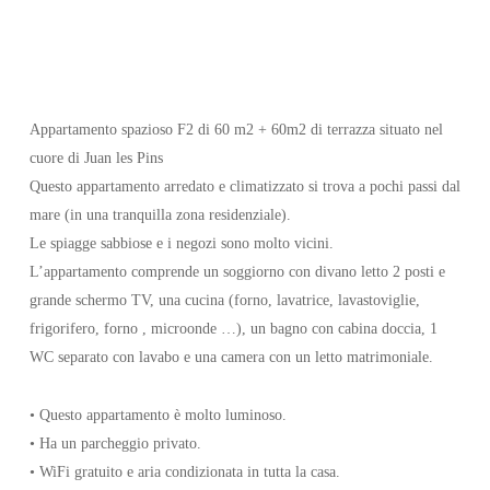
Ampio appartamento F2 di 60 m2 +
60m2 di terrazza
Appartamento spazioso F2 di 60 m2 + 60m2 di terrazza situato nel
cuore di Juan les Pins
Questo appartamento arredato e climatizzato si trova a pochi passi dal
mare (in una tranquilla zona residenziale).
Le spiagge sabbiose e i negozi sono molto vicini.
L’appartamento comprende un soggiorno con divano letto 2 posti e
grande schermo TV, una cucina (forno, lavatrice, lavastoviglie,
frigorifero, forno , microonde …), un bagno con cabina doccia, 1
WC separato con lavabo e una camera con un letto matrimoniale.
• Questo appartamento è molto luminoso.
• Ha un parcheggio privato.
• WiFi gratuito e aria condizionata in tutta la casa.